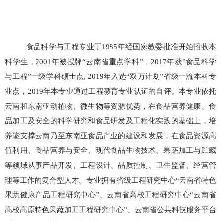
食品科学与工程专业于
1985
年经国家教委批准开始招收本
科学生，
2001
年被授牌
“
云南省重点学科
”
，
2017
年获
“
食品科学
与工程
”
一级学科硕士点
, 2019
年入选
“
双万计划
”
省级一流本科专
业点，
2019
年本专业通过工程教育专业认证的自评。本专业依托
云南和东南亚动植物、微生物等资源优势，在食品营养健康、食
品加工及安全的科学研究和食品研发及工程化实践的基础上，培
养能支撑云南乃至东南亚食品产业的建设和发展，在食品资源高
值利用、食品营养与安全、现代食品生物技术、果蔬加工与贮藏
等领域从事产品开发、工程设计、品质控制、卫生监督、经营管
理等工作的复合型人才。专业拥有省级工程研究中心
“
云南省特色
果蔬健康产品工程研究中心”、云南省高校工程研究中心
“
云南省
高校高原特色果蔬加工工程研究中心
”
、云南省公共科技服务平台