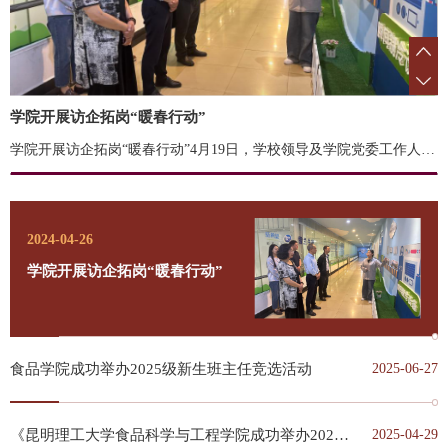
学院开展访企拓岗“暖春行动”
企业的深度交流与合作。杨斌一行参观了公司的生产车间、发展历程、生产理念和检测中心。通过实地参观，对雪兰公司先进的生产设备和精密的生产工艺留下了深刻的印象。杨斌表示，学校与企业是紧密联系在一起的，校企...
学院开展访企拓岗“暖春行动”4月19日，学校领导及学院党委工作人员一行赴知名企业昆明雪兰牛奶有限责任公司进行访企拓岗活动。此次访企拓岗由校党委常委、副校长杨斌带队，旨在进一步探索校企合作模式，促进学校与企业的深度交流与合作。杨斌一行参观了公司的生产车间、发展历程、生产理念和检测中心。通过实地参观，对雪兰公司先进的生产设备和精密的生产工艺留下了深刻的印象。杨斌表示，学校与企业是紧密联系在一起的，校企...
2024-04-26
学院开展访企拓岗“暖春行动”
食品学院成功举办2025级新生班主任竞选活动
2025-06-27
《昆明理工大学食品科学与工程学院成功举办2025本科专业人才培养方案论证会》新闻稿
2025-04-29