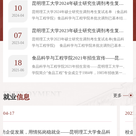
昆明理工大学2024年硕士研究生调剂考生复试名单（食品科学与工程学院）
10
昆明理工大学2024年硕士研究生调剂考生复试名单 （食品科
2024-04
学与工程学院）食品科学与工程学院本批次调剂已基本结
束，名单公布如下。不排除有考生放弃复试资格，后续有替
昆明理工大学2023年硕士研究生调剂考生复试名单 (食品科学与工程学院)
补调剂名额的可能性，未入选考生是否保留志愿信息，请考
07
生自己斟酌。考生编号考生姓名报考院系所报考专业（领
昆明理工大学2023年硕士研究生调剂考生复试名单(食品科
2023-04
域）报考类别政治理论成绩外国语成绩业务课一成绩业务课
学与工程学院) 食品科学与工程学院本批次调剂已基本结
二成绩总分报考学习方式103594210005856徐康源食品科学
束，名单公布如下。不排除有考生放弃复试资格，后续有替
与工程学院农产品加工及贮藏工程非定向7...
食品科学与工程学院2021年招生宣传——昆明理工大学
补调剂名额的可能性，未入选考生是否保留志愿信息，请考
18
生自己斟酌。 考生编号考生姓名报考院系所报考专业（领
食品科学与工程学院2021年招生宣传——昆明理工大学一、
2021-06
域）报考类别政治理论成绩外国语成绩业务课一成绩业务课
学院简介“食品工程”专业成立于1984年，1985年招收第一届
二成绩总分报考学习方式102483122318803苏娟食品科学与
本科生，1986年经云南省政府批准为省属重点建设学科，
工程学院农产品加工及贮藏工程非定...
2001年被授牌“云南省重点学科”；2005年获得“食品科学”二
EMPLOYMENT
级学科硕士点，2008年，招收食品科学与工程和食品质量与
更多
就业
信息
安全两个方向的本科生。2010年获得“轻工技术与工程”专业
硕士学位点。2013年与云南省人民政府食品安全委员会共建
“云南省食品安全研究院”。2...
2023-04-17
大学食品科
校企联动谋发展，合作共赢向未来——昆明理工